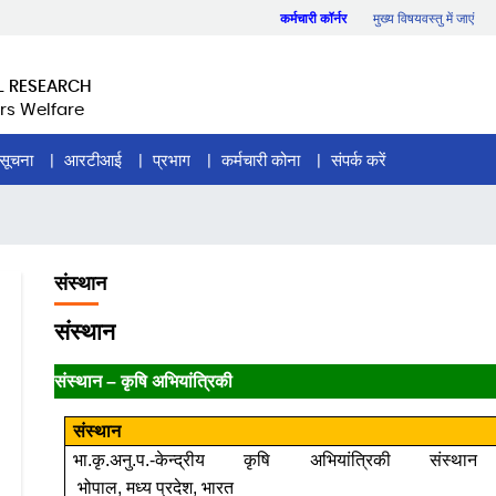
कर्मचारी कॉर्नर
मुख्य विषयवस्तु में जाएं
L RESEARCH
rs Welfare
सूचना
आरटीआई
प्रभाग
कर्मचारी कोना
संपर्क करें
संस्थान
संस्थान
संस्थान
–
कृषि
अभियांत्रिकी
संस्थान
भा
.
कृ
.
अनु
.
प
.-
केन्द्रीय
कृषि
अभियांत्रिकी
संस्थान
भोपाल
,
मध्य
प्रदेश
,
भारत