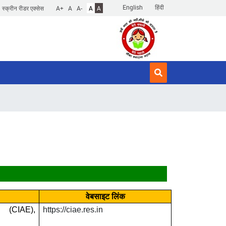
English
हिंदी
स्क्रीन रीडर एक्सेस
A+
A
A-
A
A
वेबसाइट
लिंक
(
CIAE),
https://ciae.res.in