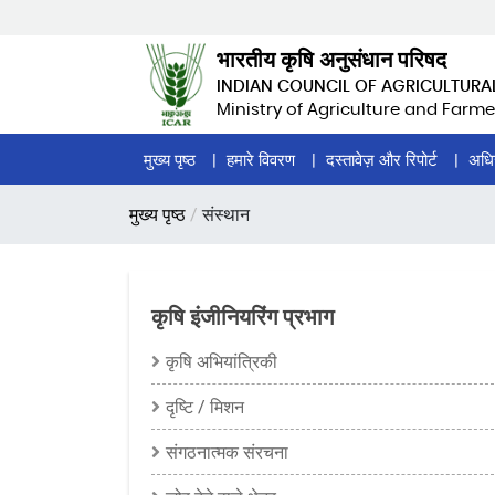
Skip
to
भारतीय कृषि अनुसंधान परिषद
main
INDIAN COUNCIL OF AGRICULTURA
content
Ministry of Agriculture and Farme
Home
मुख्य पृष्ठ
हमारे विवरण
दस्तावेज़ और रिपोर्ट
अधि
Page
पग
मुख्य पृष्ठ
संस्थान
Menu
चिन्ह
कृषि इंजीनियरिंग प्रभाग
कृषि अभियांत्रिकी
दृष्टि / मिशन
संगठनात्मक संरचना