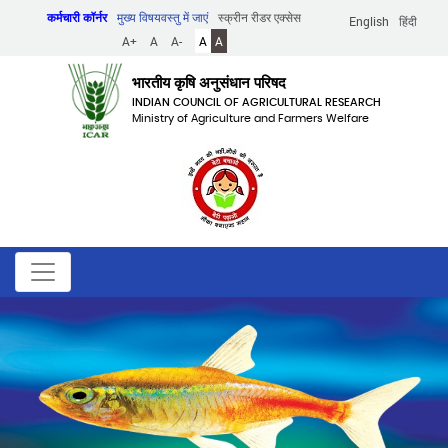
Skip
कर्मचारी कॉर्नर
मुख्य विषयवस्तु में जाएं
स्क्रीन रीडर एक्सेस
English
हिंदी
to
A+
A
A-
A
A
main
content
भारतीय कृषि अनुसंधान परिषद
INDIAN COUNCIL OF AGRICULTURAL RESEARCH
Ministry of Agriculture and Farmers Welfare