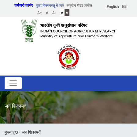
Skip
कर्मचारी कॉर्नर
मुख्य विषयवस्तु में जाएं
स्क्रीन रीडर एक्सेस
English
हिंदी
to
A+
A
A-
A
A
main
content
भारतीय कृषि अनुसंधान परिषद
INDIAN COUNCIL OF AGRICULTURAL RESEARCH
Ministry of Agriculture and Farmers Welfare
जन शिकायतें
पग
मुख्य पृष्ठ
जन शिकायतें