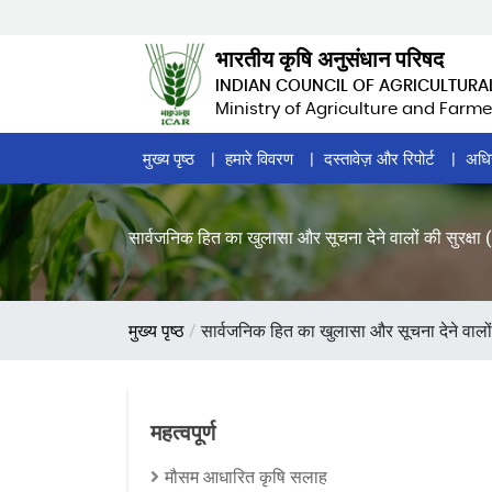
Skip
to
भारतीय कृषि अनुसंधान परिषद
main
INDIAN COUNCIL OF AGRICULTURA
content
Ministry of Agriculture and Farme
Home
मुख्य पृष्ठ
हमारे विवरण
दस्तावेज़ और रिपोर्ट
अधि
Page
Menu
सार्वजनिक हित का खुलासा और सूचना देने वालों की सुरक्षा
पग
मुख्य पृष्ठ
सार्वजनिक हित का खुलासा और सूचना देने वालों
चिन्ह
महत्वपूर्ण
मौसम आधारित कृषि सलाह