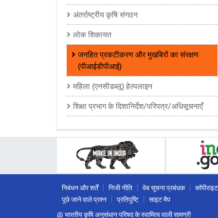
अंतर्राष्ट्रीय कृषि संगठन
लोक शिकायत
जनहित प्रकटीकरण और मुखबिरों का संरक्षण
(पीआईडीपीआई)
महिला (एनसीडब्लू) हेल्पलाइन
शिक्षा प्रभाग के दिशानिर्देश/परिपत्र/अधिसूचनाएँ
निबंधन और शर्तें
निजी नीति
वेब सूचना प्रबंधक
कॉपीराइट
पूछे जाने वाले प्रश्न
प्रतिपुष्टि
साइट मैप
@ भारतीय कृषि अनुसंधान परिषद के स्वामित्व वाली सामग्री