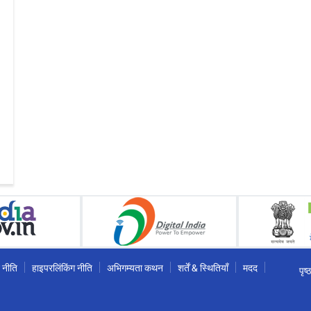
 नीति
हाइपरलिंकिंग नीति
अभिगम्यता कथन
शर्तें & स्थितियाँ
मदद
पृष