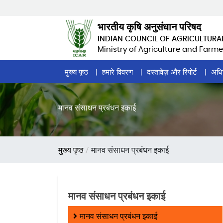
Skip
to
भारतीय कृषि अनुसंधान परिषद
main
INDIAN COUNCIL OF AGRICULTURA
content
Ministry of Agriculture and Farme
Home
मुख्य पृष्ठ
हमारे विवरण
दस्तावेज़ और रिपोर्ट
अधि
Page
Menu
मानव संसाधन प्रबंधन इकाई
पग
मुख्य पृष्ठ
मानव संसाधन प्रबंधन इकाई
चिन्ह
मानव संसाधन प्रबंधन इकाई
मानव संसाधन प्रबंधन इकाई