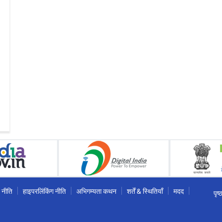
 नीति
हाइपरलिंकिंग नीति
अभिगम्यता कथन
शर्तें & स्थितियाँ
मदद
पृष