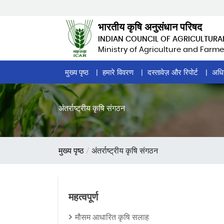
Skip
to
भारतीय कृषि अनुसंधान परिषद
main
INDIAN COUNCIL OF AGRICULTURA
content
Ministry of Agriculture and Farme
Home
मुख्य पृष्ठ
हमारे विवरण
दस्तावेज़ और रिपोर्ट
अधि
Page
Menu
अंतर्राष्ट्रीय कृषि संगठन
पग
मुख्य पृष्ठ
अंतर्राष्ट्रीय कृषि संगठन
चिन्ह
महत्वपूर्ण
मौसम आधारित कृषि सलाह