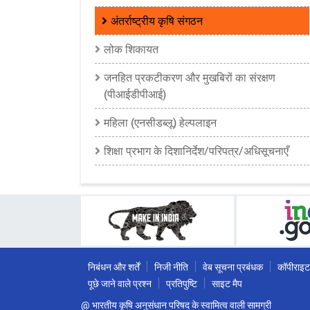
अंतर्राष्ट्रीय कृषि संगठन
लोक शिकायत
जनहित प्रकटीकरण और मुखबिरों का संरक्षण
(पीआईडीपीआई)
महिला (एनसीडब्लू) हेल्पलाइन
शिक्षा प्रभाग के दिशानिर्देश/परिपत्र/अधिसूचनाएँ
निबंधन और शर्तें
निजी नीति
वेब सूचना प्रबंधक
कॉपीराइट
पूछे जाने वाले प्रश्न
प्रतिपुष्टि
साइट मैप
@ भारतीय कृषि अनुसंधान परिषद के स्वामित्व वाली सामग्री