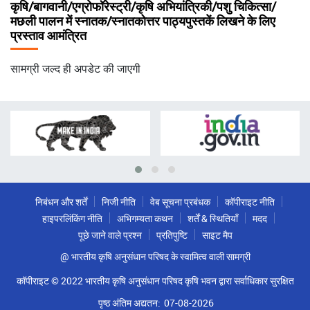
कृषि/बागवानी/एग्रोफॉरेस्ट्री/कृषि अभियांत्रिकी/पशु चिकित्सा/
मछली पालन में स्नातक/स्नातकोत्तर पाठ्यपुस्तकें लिखने के लिए
प्रस्ताव आमंत्रित
सामग्री जल्द ही अपडेट की जाएगी
निबंधन और शर्तें
निजी नीति
वेब सूचना प्रबंधक
कॉपीराइट नीति
हाइपरलिंकिंग नीति
अभिगम्यता कथन
शर्तें & स्थितियाँ
मदद
पूछे जाने वाले प्रश्न
प्रतिपुष्टि
साइट मैप
@ भारतीय कृषि अनुसंधान परिषद के स्वामित्व वाली सामग्री
कॉपीराइट © 2022 भारतीय कृषि अनुसंधान परिषद कृषि भवन द्वारा सर्वाधिकार सुरक्षित
पृष्ठ अंतिम अद्यतन:
07-08-2026