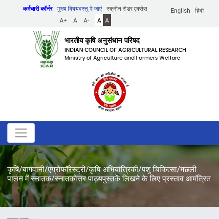
Skip
कर्मचारी कॉर्नर
मुख्य विषयवस्तु में जाएं
स्क्रीन रीडर एक्सेस
English
हिंदी
to
A+
A
A-
A
A
main
content
भारतीय कृषि अनुसंधान परिषद
INDIAN COUNCIL OF AGRICULTURAL RESEARCH
Ministry of Agriculture and Farmers Welfare
कृषि/बागवानी/एग्रोफॉरेस्ट्री/कृषि अभियांत्रिकी/पशु चिकित्सा/मछली
पालन में स्नातक/स्नातकोत्तर पाठ्यपुस्तकें लिखने के लिए प्रस्ताव आमंत्रित
पग