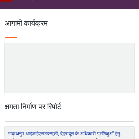
कृषि में महिला उद्यमिता को बढ़ावा देने के लिए संस्थागत तंत्र और तकनीकी
शिक्षा
विस्तार
बैकस्टेपिंग कार्यक्रम आयोजित
2022-11-11
वाराणसी में महिला समूह द्वारा मशरूम उत्पादन की स्थिरता के लिए विपणन मॉडल के
लिए एफपीओ आधारित प्रशिक्षण: भाकृअनुप-आईआईवीआर का एक प्रयोग
ज्ञान
2022-11-11
प्रबंधन
कृषि यंत्रीकरण और सघन फसल प्रणाली के समुदाय आधारित अनुकूलन के माध्यम
से मिजो किसानों की ग्रामीण आजीविका में बदलाव
2026-06-24
आगामी कार्यक्रम
पूसा विश्वविद्यालय बना प्राकृतिक खेती का राष्ट्रीय मॉडल: पहले बैच के सभी 15
छात्रों को ₹15,000 तक की सवेतन इंटर्नशिप और नौकरी के प्रस्ताव