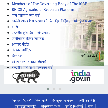
सभी को देखें
महत्वपूर्ण लिंक
Important
Members of The Governing Body of The ICAR
BRICS Agricultural Research Platform
Links
कृषि वैज्ञानिक भर्ती बोर्ड
आईसीएआर (शिक्षा प्रभाग) के लिए दिशानिर्देश / कार्यवाही / आदेश
महर्षि
राष्ट्रीय कृषि विज्ञान संग्रहालय
एग्रीनोवेट इंडिया लिमिटेड
ई-गजट पोर्टल
लेखक आमंत्रित
बिम्सटेक
सभी को देखें
ओपन गवर्नमेंट डेटा प्लेटफ़ॉर्म
राष्ट्रीय कृषि शिक्षा प्रत्यायन बोर्ड