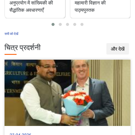
पशु चिकित्सा रोकथाम एवं
भारत में एक अनछुआ
महामारी विज्ञान की
परागणकर्ता: डंक रहित
पाठ्यपुस्तक
मधुमक्खियाँ
सभी को देखें
चित्र प्रदर्शनी
और देखें