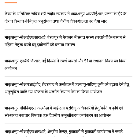
डॉ. मांगी लाल जाट
सचिव (डेयर) एवं महानिदेशक(आईसीएआर)
डेयर के अतिरिक्त सचिव श्री संदीप सरकार ने भाकृअनुप-आरसीईआर, पटना के दौरे के
समाचार और हाइलाइट्स
दौरान किसान-केन्द्रित अनुसंधान तथा वित्तीय विवेकशीलता पर दिया जोर
भाकृअनुप-सीआईएफआरआई, बैरकपुर ने मेघालय में सतत मत्स्य हस्तक्षेपों के माध्यम से
महिला-नेतृत्व वाली ब्लू इकोनॉमी को बनाया सशक्त
भाकृअनुप-एनबीपीजीआर, नई दिल्ली ने स्वर्ण जयंती और 51वां स्थापना दिवस का किया
आयोजन
भाकृअनुप-सीआरआईडीए, हैदराबाद ने कर्नाटक में जलवायु-सहिष्णु कृषि को बढ़ावा देने हेतु
अनुसूचित जाति उप-योजना के अंतर्गत किसान मेले का किया आयोजन
भाकृअनुप-वीपीकेएएस, अल्मोड़ा में आईएएस प्रशिक्षु अधिकारियों हेतु 'पर्वतीय कृषि एवं