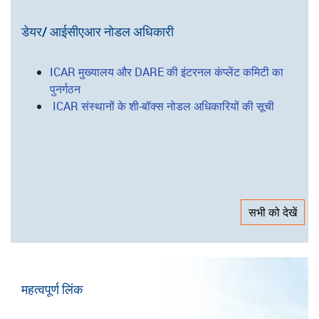
कृषि प्रौद्योगिकी अनुप्रयोग अनुसंधान संस्थान
निदेशालय/परियोजना निदेशालय
राष्ट्रीय ब्यूरो
राष्ट्रीय अनुसंधान केंद्र
डेयर/ आईसीएआर नोडल अधिकारी
ICAR मुख्यालय और DARE की इंटरनल कंप्लेंट कमिटी का
पुनर्गठन
ICAR संस्थानों के शी-बॉक्स नोडल अधिकारियों की सूची