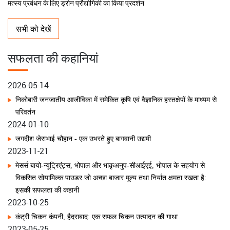
संस्थागत नवाचार' विषयक एक दिवसीय उन्मुखीकरण कार्यक्रम का आयोजन
भाकृअनुप-सीआईएफआरआई, क्षेत्रीय केन्द्र, गुवाहाटी ने गुवाहाटी कार्यशाला में स्मार्ट
मत्स्य प्रबंधन के लिए ड्रोन प्रौद्योगिकी का किया प्रदर्शन
भाकृअनुप-आईआईएमआर, हैदराबाद ने आंध्र प्रदेश में श्री अन्न मूल्य श्रृंखला को सुदृढ़
करने के लिए जनजातीय एफपीओ को श्री अन्न प्राथमिक प्रसंस्करण इकाई की समर्पित
सभी को देखें
केवीके सुंदरगढ़-I में अनुसंधान–प्रसार इंटरफेस बैठक ने जलवायु-लचीली खरीफ तैयारी
2026-05-14
रणनीति की रूपरेखा तैयार की
सफलता की कहानियां
निकोबारी जनजातीय आजीविका में समेकित कृषि एवं वैज्ञानिक हस्तक्षेपों के माध्यम से
केवीके कूचबिहार मृदा परीक्षण प्रयोगशाला को प्रतिष्ठित एनएबीएल मान्यता प्राप्त, कृषि
परिवर्तन
2024-01-10
गुणवत्ता आश्वासन में स्थापित किया नया मानदंड
जगदीश जेराभाई चौहान - एक उभरते हुए बागवानी उद्यमी
2023-11-21
भाकृअनुप-सीसीआरआई, नागपुर ने 42वां स्थापना दिवस मनाया; प्रगतिशील सिट्रस
उत्पादकों को किया सम्मानित
मेसर्स बायो-न्यूट्रिएंट्स, भोपाल और भाकृअनुप-सीआईएई, भोपाल के सहयोग से
विकसित सोयामिल्क पाउडर जो अच्छा बाजार मूल्य तथा निर्यात क्षमता रखता है: