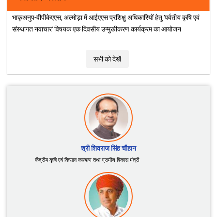
ICAR के संस्थानों द्वारा विकसित जैव-उर्वरकों, जैव-कीटनाशकों
और जैव-उत्तेजकों की सूची
नवीनतम अद्यतन
भाकृअनुप-वीपीकेएएस, अल्मोड़ा में आईएएस प्रशिक्षु अधिकारियों हेतु 'पर्वतीय कृषि एवं
संस्थागत नवाचार' विषयक एक दिवसीय उन्मुखीकरण कार्यक्रम का आयोजन
सभी को देखें