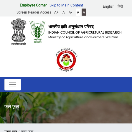
Skip
Employee Corner
Skip to Main Content
English
हिंदी
to
Screen Reader Access
A+
A
A-
A
A
main
content
भारतीय कृषि अनुसंधान परिषद
INDIAN COUNCIL OF AGRICULTURAL RESEARCH
Ministry of Agriculture and Farmers Welfare
फल-फूल
Breadcrumb
मुख्य पृष्ठ
फल-फूल