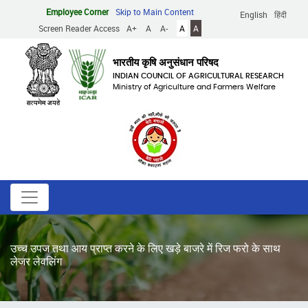
Skip
Employee Corner
Skip to Main Content
English
हिंदी
to
Screen Reader Access
A+
A
A-
A
A
main
content
भारतीय कृषि अनुसंधान परिषद
INDIAN COUNCIL OF AGRICULTURAL RESEARCH
Ministry of Agriculture and Farmers Welfare
उच्च उपज तथा आय प्राप्त करने के लिए खड़े बाजरे में रिज फरो के साथ
लेजर लेवलिंग