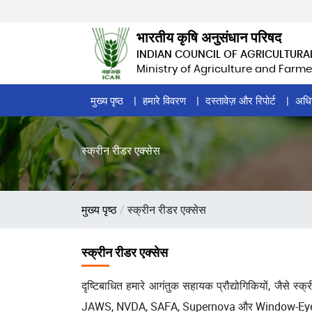
Skip
to
भारतीय कृषि अनुसंधान परिषद
main
INDIAN COUNCIL OF AGRICULTURA
content
Ministry of Agriculture and Farme
Home
मुख्य पृष्ठ
हमारे विवरण
दस्तावेज़ और रिपोर्ट
अधि
Page
Menu
स्क्रीन रीडर एक्सेस
पग
मुख्य पृष्ठ
स्क्रीन रीडर एक्सेस
चिन्ह
स्क्रीन रीडर एक्सेस
दृष्टिबाधित हमारे आगंतुक सहायक प्रौद्योगिकियों, जैसे स्
JAWS, NVDA, SAFA, Supernova और Window-Eyes। नीचे 