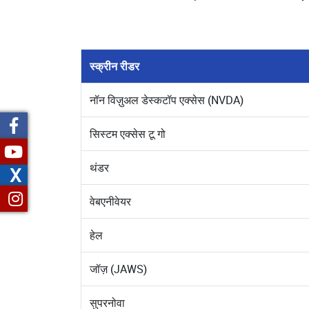
स्क्रीन रीडर
नॉन विज़ुअल डेस्कटॉप एक्सेस (NVDA)
सिस्टम एक्सेस टू गो
थंडर
X
वेबएनीवेयर
हेल
जॉज़ (JAWS)
सुपरनोवा