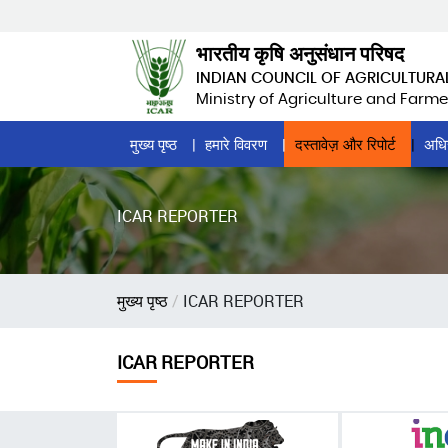
Skip
to
भारतीय कृषि अनुसंधान परिषद
main
INDIAN COUNCIL OF AGRICULTURA
content
Ministry of Agriculture and Farme
Home
मुख्य पृष्ठ
हमारे विवरण
दस्तावेज़ और रिपोर्ट
अधि
Page
Menu
ICAR REPORTER
पग
मुख्य पृष्ठ
ICAR REPORTER
चिन्ह
ICAR REPORTER