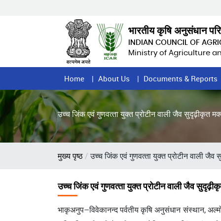
Skip
to
main
भारतीय कृषि अनुसंधान पर
content
INDIAN COUNCIL OF AGR
Ministry of Agriculture 
Home
Home
About Us
Documents & Reports
Page
Menu
उच्‍च जिंक एवं गुणवत्‍ता युक्‍त प्रोटीन वाली जैव सुदृढ़ीकृत
Breadcrumb
मुख्य पृष्ठ
उच्‍च जिंक एवं गुणवत्‍ता युक्‍त प्रोटीन वाली जै
उच्‍च जिंक एवं गुणवत्‍ता युक्‍त प्रोटीन वाली जैव सुदृढ
भाकृअनुप–विवेकानन्द पर्वतीय कृषि अनुसंधान संस्थान, अल्मोड़ा