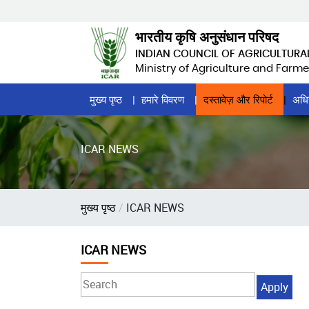
Skip
to
भारतीय कृषि अनुसंधान परिषद
main
INDIAN COUNCIL OF AGRICULTURA
content
Ministry of Agriculture and Farme
Home
मुख्य पृष्ठ
हमारे विवरण
दस्तावेज़ और रिपोर्ट
अधि
Page
Menu
ICAR NEWS
पग
मुख्य पृष्ठ
ICAR NEWS
चिन्ह
ICAR NEWS