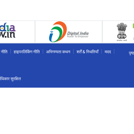
 नीति
हाइपरलिंकिंग नीति
अभिगम्यता कथन
शर्तें & स्थितियाँ
मदद
पृष
धिकार सुरक्षित