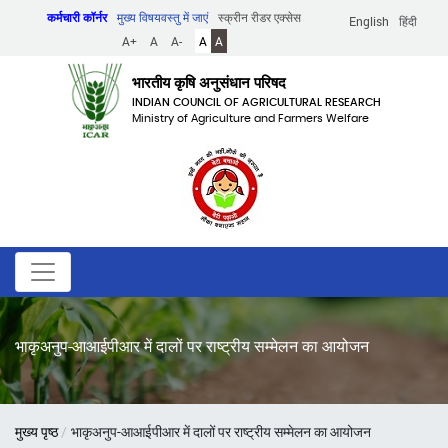
Skip
कर्मचारी कॉर्नर
मुख्य विषयवस्तु में जाएं
स्क्रीन रीडर एक्सेस
English
हिंदी
to
A+
A
A-
A
A
main
content
भारतीय कृषि अनुसंधान परिषद
INDIAN COUNCIL OF AGRICULTURAL RESEARCH
Ministry of Agriculture and Farmers Welfare
भाकृअनुप-आआईपीआर में दालों पर राष्ट्रीय सम्मेलन का आयोजन
पग
मुख्य पृष्ठ
भाकृअनुप-आआईपीआर में दालों पर राष्ट्रीय सम्मेलन का आयोजन