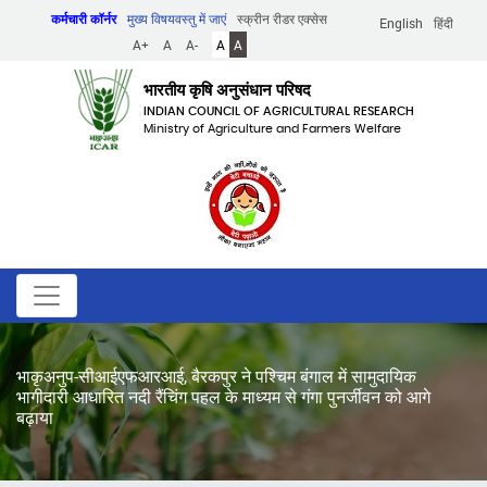
Skip
कर्मचारी कॉर्नर
मुख्य विषयवस्तु में जाएं
स्क्रीन रीडर एक्सेस
English
हिंदी
to
A+
A
A-
A
A
main
content
भारतीय कृषि अनुसंधान परिषद
INDIAN COUNCIL OF AGRICULTURAL RESEARCH
Ministry of Agriculture and Farmers Welfare
भाकृअनुप-सीआईएफआरआई, बैरकपुर ने पश्चिम बंगाल में सामुदायिक
भागीदारी आधारित नदी रैंचिंग पहल के माध्यम से गंगा पुनर्जीवन को आगे
बढ़ाया