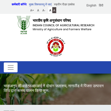
Skip
कर्मचारी कॉर्नर
मुख्य विषयवस्तु में जाएं
स्क्रीन रीडर एक्सेस
English
हिंदी
to
A+
A
A-
A
A
main
content
भारतीय कृषि अनुसंधान परिषद
INDIAN COUNCIL OF AGRICULTURAL RESEARCH
Ministry of Agriculture and Farmers Welfare
भाकृअनुप-सीआईएफआरआई ने दोयांग जलाशय, नागालैंड में पिंजरा उत्पादन
विधि द्वारा मत्स्य पालन किया शुरू
पग