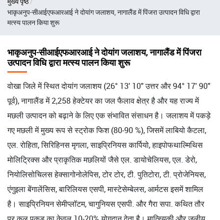
मुख्य पृष्ठ
चिन्ह
भाकृअनुप-सीआईएफआरआई ने दोयांग जलाशय, नागालैंड में पिंजरा उत्पादन विधि द्वारा
मत्स्य पालन किया शुरू
भाकृअनुप-सीआईएफआरआई ने दोयांग जलाशय, नागालैंड में पिंजरा
उत्पादन विधि द्वारा मत्स्य पालन किया शुरू
वोखा जिले में स्थित दोयांग जलाशय (26° 13' 10" उत्तर और 94° 17' 90"
पूर्व), नागालैंड में 2,258 हेक्टेयर का जल फैलाव क्षेत्र है और यह राज्य में
मछली उत्पादन को बढ़ाने के लिए एक संभावित संसाधन है। जलाशय में पकड़े
गए मछली में मुख्य रूप से स्ट्रोक फिश (80-90 %), जिसमें लाबियो कैटला,
एल. रोहिता, सिरिहिनस मृगला, साइप्रिनियस कार्पियो, हाइपोफथाल्मिथिस
मोलिट्रिक्स और प्राकृतिक मछलियों जैसे एल. डायोचेलियस, एल. डेरो,
नियोलिसोचिलस हेक्सागोनोलेपिस, टोर टोर, टी. पुतिटोरा, टी. प्रोजेनियस,
एंगुइला बेंगालेंसिस, बारिलियस एसपी, मास्टेसेम्बेलस, आर्मटस इसमें शामिल
है। साइप्रिनियन सेमीप्लॉटम, चागुनियस एसपी. और गैरा सपा. कथित तौर
पर कुल पकड़ का केवल 10-20% योगदान देता है। मात्स्यिकी और जलीय