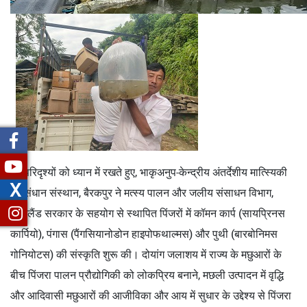
इन परिदृश्यों को ध्यान में रखते हुए, भाकृअनुप-केन्द्रीय अंतर्देशीय मात्स्यिकी
X
अनुसंधान संस्थान, बैरकपुर ने मत्स्य पालन और जलीय संसाधन विभाग,
नागालैंड सरकार के सहयोग से स्थापित पिंजरों में कॉमन कार्प (सायप्रिनस
कार्पियो), पंगास (पैंगसियानोडोन हाइपोफथाल्मस) और पुथी (बारबोनिमस
गोनियोटस) की संस्कृति शुरू की। दोयांग जलाशय में राज्य के मछुआरों के
बीच पिंजरा पालन प्रौद्योगिकी को लोकप्रिय बनाने, मछली उत्पादन में वृद्धि
और आदिवासी मछुआरों की आजीविका और आय में सुधार के उद्देश्य से पिंजरा