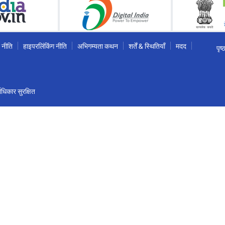
 नीति
हाइपरलिंकिंग नीति
अभिगम्यता कथन
शर्तें & स्थितियाँ
मदद
पृष
धिकार सुरक्षित