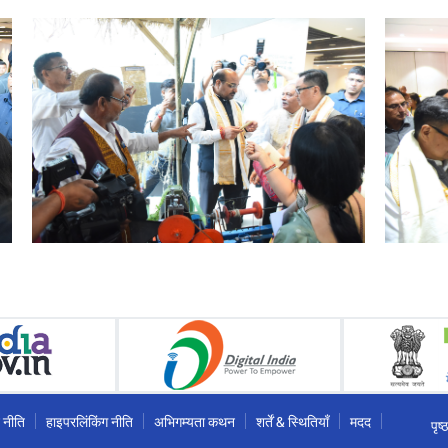
 नीति
हाइपरलिंकिंग नीति
अभिगम्यता कथन
शर्तें & स्थितियाँ
मदद
पृष