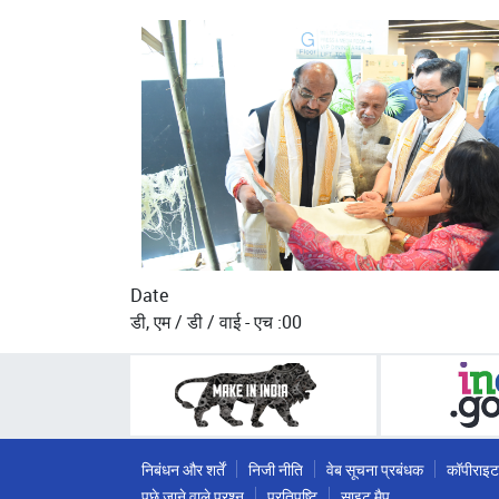
Date
डी, एम / डी / वाई - एच :00
निबंधन और शर्तें
निजी नीति
वेब सूचना प्रबंधक
कॉपीराइट
पूछे जाने वाले प्रश्न
प्रतिपुष्टि
साइट मैप