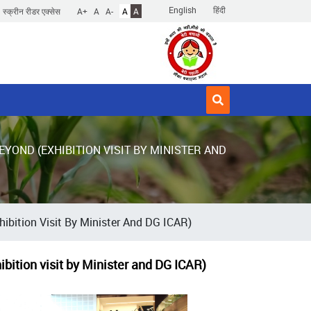
English
हिंदी
स्क्रीन रीडर एक्सेस
A+
A
A-
A
A
YOND (EXHIBITION VISIT BY MINISTER AND
ibition Visit By Minister And DG ICAR)
ibition visit by Minister and DG ICAR)