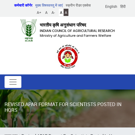
Skip
कर्मचारी कॉर्नर
मुख्य विषयवस्तु में जाएं
स्क्रीन रीडर एक्सेस
English
हिंदी
to
A+
A
A-
A
A
main
content
भारतीय कृषि अनुसंधान परिषद
INDIAN COUNCIL OF AGRICULTURAL RESEARCH
Ministry of Agriculture and Farmers Welfare
REVISED APAR FORMAT FOR SCIENTISTS POSTED IN
HQRS
पग