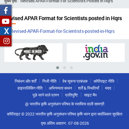
मुख्य पृष्ठ
Revised APAR Format For Scientists Posted In Hqrs
चिन्ह
Revised APAR Format for Scientists posted in Hqrs
X
Revised-APAR-Format-for-Scientists-posted-in-Hqrs
निबंधन और शर्तें
निजी नीति
वेब सूचना प्रबंधक
कॉपीराइट नीति
हाइपरलिंकिंग नीति
अभिगम्यता कथन
शर्तें & स्थितियाँ
मदद
पूछे जाने वाले प्रश्न
प्रतिपुष्टि
साइट मैप
@ भारतीय कृषि अनुसंधान परिषद के स्वामित्व वाली सामग्री
कॉपीराइट © 2022 भारतीय कृषि अनुसंधान परिषद कृषि भवन द्वारा सर्वाधिकार सुरक्षित
पृष्ठ अंतिम अद्यतन:
07-08-2026