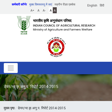
Skip
कर्मचारी कॉर्नर
मुख्य विषयवस्तु में जाएं
स्क्रीन रीडर एक्सेस
English
हिंदी
to
A+
A
A-
A
A
main
content
भारतीय कृषि अनुसंधान परिषद
INDIAN COUNCIL OF AGRICULTURAL RESEARCH
Ministry of Agriculture and Farmers Welfare
डेयर/भा.कृ.अनु.प. रिपोर्ट 2014-2015
पग
मुख्य पृष्ठ
डेयर/भा.कृ.अनु.प. रिपोर्ट 2014-2015