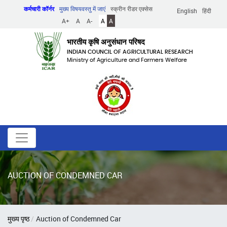
Skip
कर्मचारी कॉर्नर
मुख्य विषयवस्तु में जाएं
स्क्रीन रीडर एक्सेस
English
हिंदी
to
A+
A
A-
A
A
main
content
भारतीय कृषि अनुसंधान परिषद
INDIAN COUNCIL OF AGRICULTURAL RESEARCH
Ministry of Agriculture and Farmers Welfare
AUCTION OF CONDEMNED CAR
पग
मुख्य पृष्ठ
Auction of Condemned Car