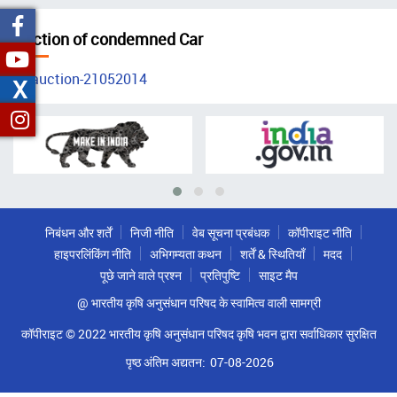
चिन्ह
Auction of condemned Car
auction-21052014
X
निबंधन और शर्तें
निजी नीति
वेब सूचना प्रबंधक
कॉपीराइट नीति
हाइपरलिंकिंग नीति
अभिगम्यता कथन
शर्तें & स्थितियाँ
मदद
पूछे जाने वाले प्रश्न
प्रतिपुष्टि
साइट मैप
@ भारतीय कृषि अनुसंधान परिषद के स्वामित्व वाली सामग्री
कॉपीराइट © 2022 भारतीय कृषि अनुसंधान परिषद कृषि भवन द्वारा सर्वाधिकार सुरक्षित
पृष्ठ अंतिम अद्यतन:
07-08-2026