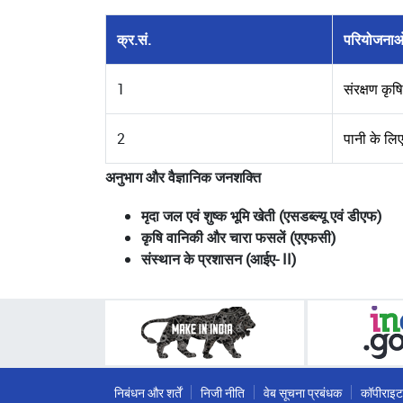
क्र.सं.
परियोजनाओ
1
संरक्षण कृ
2
पानी के लि
अनुभाग और वैज्ञानिक जनशक्ति
मृदा जल एवं शुष्क भूमि खेती (एसडब्ल्यू एवं डीएफ)
कृषि वानिकी और चारा फसलें (एएफसी)
संस्थान के प्रशासन (आईए- II)
निबंधन और शर्तें
निजी नीति
वेब सूचना प्रबंधक
कॉपीराइट