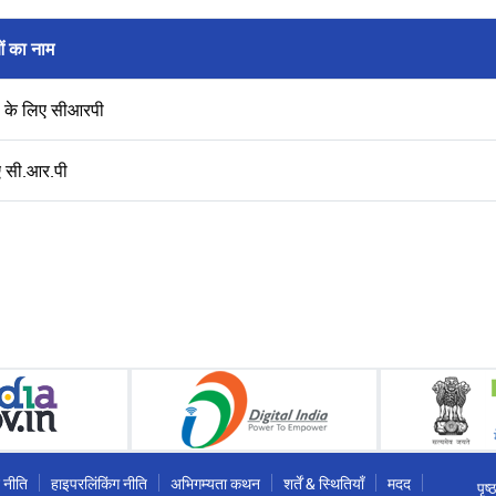
ं का नाम
षि के लिए सीआरपी
ए सी.आर.पी
 नीति
हाइपरलिंकिंग नीति
अभिगम्यता कथन
शर्तें & स्थितियाँ
मदद
पृष