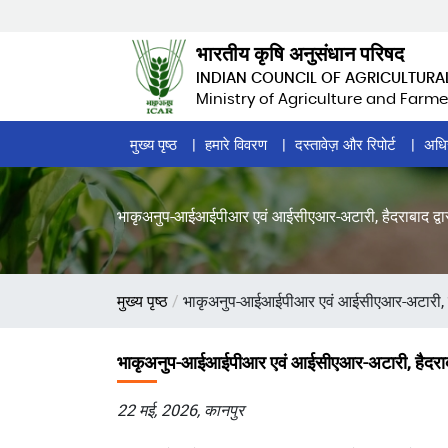
Skip
to
भारतीय कृषि अनुसंधान परिषद
main
INDIAN COUNCIL OF AGRICULTURA
content
Ministry of Agriculture and Farme
Home
मुख्य पृष्ठ
हमारे विवरण
दस्तावेज़ और रिपोर्ट
अधि
Page
Menu
भाकृअनुप-आईआईपीआर एवं आईसीएआर-अटारी, हैदराबाद द्वारा दक्
पग
मुख्य पृष्ठ
भाकृअनुप-आईआईपीआर एवं आईसीएआर-अटारी, हैदराबाद द
चिन्ह
भाकृअनुप-आईआईपीआर एवं आईसीएआर-अटारी, हैदराबाद द्वार
22 मई, 2026, कानपुर