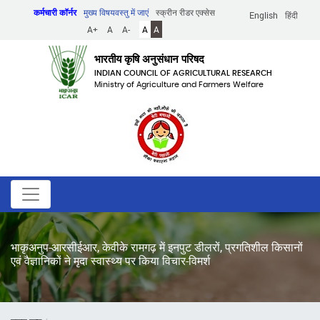
Skip
कर्मचारी कॉर्नर
मुख्य विषयवस्तु में जाएं
स्क्रीन रीडर एक्सेस
English
हिंदी
to
A+
A
A-
A
A
main
content
भारतीय कृषि अनुसंधान परिषद
INDIAN COUNCIL OF AGRICULTURAL RESEARCH
Ministry of Agriculture and Farmers Welfare
भाकृअनुप-आरसीईआर, केवीके रामगढ़ में इनपुट डीलरों, प्रगतिशील किसानों
एवं वैज्ञानिकों ने मृदा स्वास्थ्य पर किया विचार-विमर्श
पग