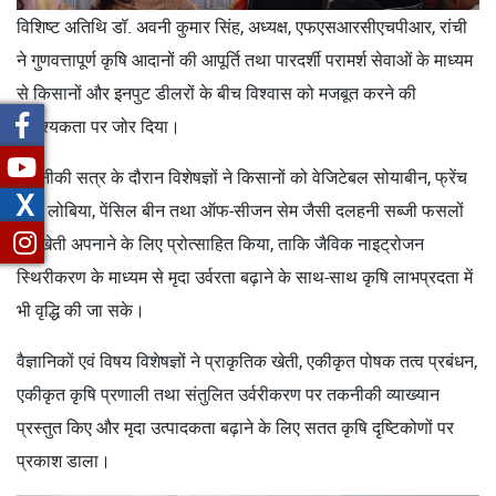
विशिष्ट अतिथि डॉ. अवनी कुमार सिंह, अध्यक्ष, एफएसआरसीएचपीआर, रांची
ने गुणवत्तापूर्ण कृषि आदानों की आपूर्ति तथा पारदर्शी परामर्श सेवाओं के माध्यम
से किसानों और इनपुट डीलरों के बीच विश्वास को मजबूत करने की
आवश्यकता पर जोर दिया।
तकनीकी सत्र के दौरान विशेषज्ञों ने किसानों को वेजिटेबल सोयाबीन, फ्रेंच
X
बीन, लोबिया, पेंसिल बीन तथा ऑफ-सीजन सेम जैसी दलहनी सब्जी फसलों
की खेती अपनाने के लिए प्रोत्साहित किया, ताकि जैविक नाइट्रोजन
स्थिरीकरण के माध्यम से मृदा उर्वरता बढ़ाने के साथ-साथ कृषि लाभप्रदता में
भी वृद्धि की जा सके।
वैज्ञानिकों एवं विषय विशेषज्ञों ने प्राकृतिक खेती, एकीकृत पोषक तत्व प्रबंधन,
एकीकृत कृषि प्रणाली तथा संतुलित उर्वरीकरण पर तकनीकी व्याख्यान
प्रस्तुत किए और मृदा उत्पादकता बढ़ाने के लिए सतत कृषि दृष्टिकोणों पर
प्रकाश डाला।