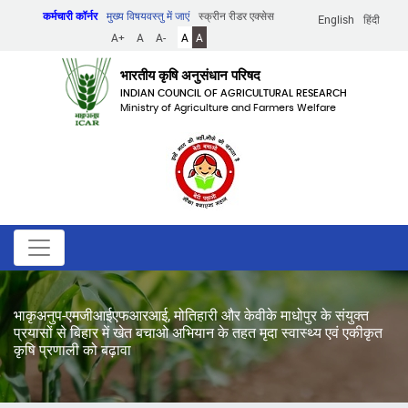
Skip
कर्मचारी कॉर्नर
मुख्य विषयवस्तु में जाएं
स्क्रीन रीडर एक्सेस
English
हिंदी
to
A+
A
A-
A
A
main
content
भारतीय कृषि अनुसंधान परिषद
INDIAN COUNCIL OF AGRICULTURAL RESEARCH
Ministry of Agriculture and Farmers Welfare
भाकृअनुप-एमजीआईएफआरआई, मोतिहारी और केवीके माधोपुर के संयुक्त
प्रयासों से बिहार में खेत बचाओ अभियान के तहत मृदा स्वास्थ्य एवं एकीकृत
कृषि प्रणाली को बढ़ावा