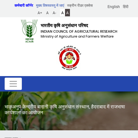
Skip
कर्मचारी कॉर्नर
मुख्य विषयवस्तु में जाएं
स्क्रीन रीडर एक्सेस
English
हिंदी
to
A+
A
A-
A
A
main
content
भारतीय कृषि अनुसंधान परिषद
INDIAN COUNCIL OF AGRICULTURAL RESEARCH
Ministry of Agriculture and Farmers Welfare
भाकृअनुप-केन्द्रीय बारानी कृषि अनुसंधान संस्थान, हैदराबाद में राजभाषा
कार्यशाला का आयोजन
पग