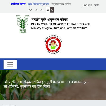
Skip
कर्मचारी कॉर्नर
मुख्य विषयवस्तु में जाएं
स्क्रीन रीडर एक्सेस
English
हिंदी
to
A+
A
A-
A
A
main
content
भारतीय कृषि अनुसंधान परिषद
INDIAN COUNCIL OF AGRICULTURAL RESEARCH
Ministry of Agriculture and Farmers Welfare
डॉ. सुरभि राय, संयुक्त सचिव (समुद्री मत्स्य पालन) ने भाकृअनुप-
सीआईएफए, भुवनेश्वर का दौरा किया
पग