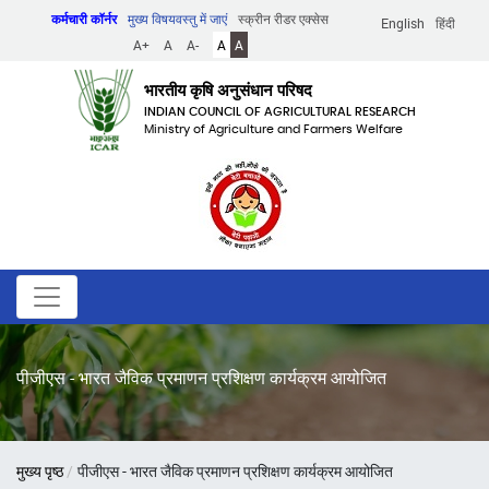
Skip
कर्मचारी कॉर्नर
मुख्य विषयवस्तु में जाएं
स्क्रीन रीडर एक्सेस
English
हिंदी
to
A+
A
A-
A
A
main
content
भारतीय कृषि अनुसंधान परिषद
INDIAN COUNCIL OF AGRICULTURAL RESEARCH
Ministry of Agriculture and Farmers Welfare
पीजीएस - भारत जैविक प्रमाणन प्रशिक्षण कार्यक्रम आयोजित
पग
मुख्य पृष्ठ
पीजीएस - भारत जैविक प्रमाणन प्रशिक्षण कार्यक्रम आयोजित