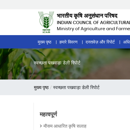
Skip
to
भारतीय कृषि अनुसंधान परिषद
main
INDIAN COUNCIL OF AGRICULTURA
content
Ministry of Agriculture and Farme
Home
मुख्य पृष्ठ
हमारे विवरण
दस्तावेज़ और रिपोर्ट
अधि
Page
Menu
स्वच्छता पखवाड़ा डेली रिपोर्ट
पग
मुख्य पृष्ठ
स्वच्छता पखवाड़ा डेली रिपोर्ट
चिन्ह
महत्वपूर्ण
मौसम आधारित कृषि सलाह