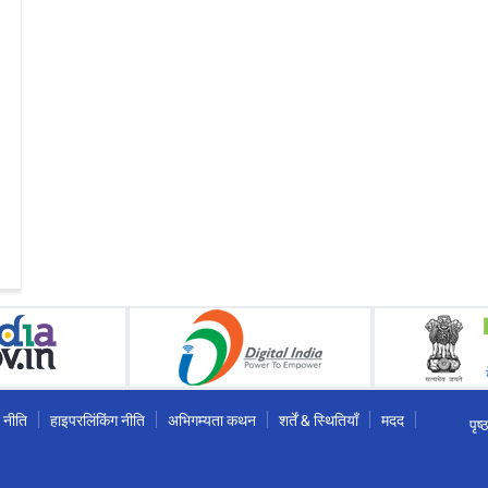
 नीति
हाइपरलिंकिंग नीति
अभिगम्यता कथन
शर्तें & स्थितियाँ
मदद
पृष