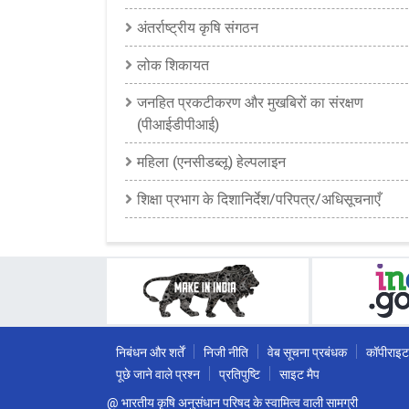
अंतर्राष्ट्रीय कृषि संगठन
लोक शिकायत
जनहित प्रकटीकरण और मुखबिरों का संरक्षण
(पीआईडीपीआई)
महिला (एनसीडब्लू) हेल्पलाइन
शिक्षा प्रभाग के दिशानिर्देश/परिपत्र/अधिसूचनाएँ
निबंधन और शर्तें
निजी नीति
वेब सूचना प्रबंधक
कॉपीराइट
पूछे जाने वाले प्रश्न
प्रतिपुष्टि
साइट मैप
@ भारतीय कृषि अनुसंधान परिषद के स्वामित्व वाली सामग्री