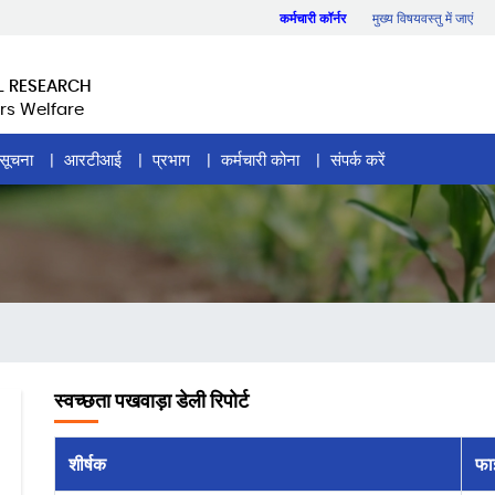
कर्मचारी कॉर्नर
मुख्य विषयवस्तु में जाएं
L RESEARCH
rs Welfare
सूचना
आरटीआई
प्रभाग
कर्मचारी कोना
संपर्क करें
स्वच्छता पखवाड़ा डेली रिपोर्ट
शीर्षक
फा