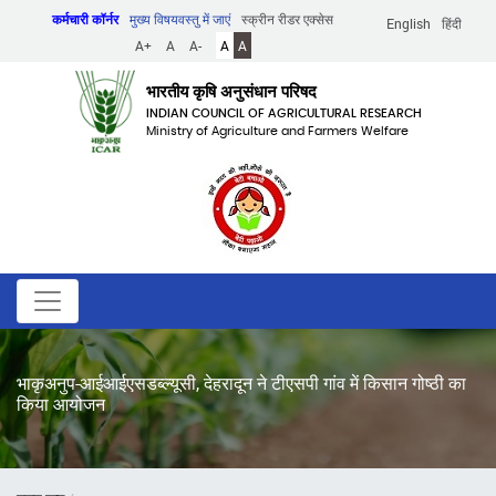
Skip
कर्मचारी कॉर्नर
मुख्य विषयवस्तु में जाएं
स्क्रीन रीडर एक्सेस
English
हिंदी
to
A+
A
A-
A
A
main
content
भारतीय कृषि अनुसंधान परिषद
INDIAN COUNCIL OF AGRICULTURAL RESEARCH
Ministry of Agriculture and Farmers Welfare
भाकृअनुप-आईआईएसडब्ल्यूसी, देहरादून ने टीएसपी गांव में किसान गोष्ठी का
किया आयोजन
पग