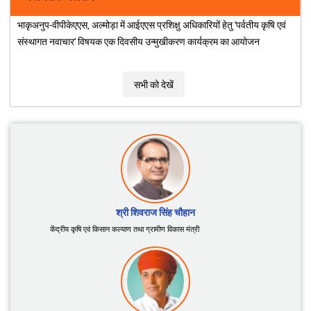
ICAR के संस्थानों द्वारा विकसित जैव-उर्वरकों, जैव-कीटनाशकों
और जैव-उत्तेजकों की सूची
नवीनतम अद्यतन
भाकृअनुप-वीपीकेएएस, अल्मोड़ा में आईएएस प्रशिक्षु अधिकारियों हेतु 'पर्वतीय कृषि एवं
संस्थागत नवाचार' विषयक एक दिवसीय उन्मुखीकरण कार्यक्रम का आयोजन
सभी को देखें