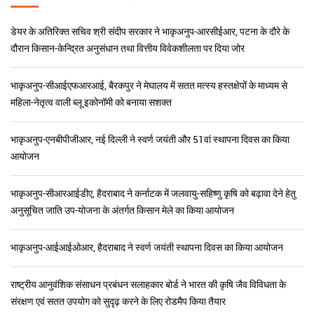
डॉ. मांगी लाल जाट
सचिव (डेयर) एवं महानिदेशक(आईसीएआर)
समाचार और हाइलाइट्स
डेयर के अतिरिक्त सचिव श्री संदीप सरकार ने भाकृअनुप-आरसीईआर, पटना के दौरे के
दौरान किसान-केन्द्रित अनुसंधान तथा वित्तीय विवेकशीलता पर दिया जोर
भाकृअनुप-सीआईएफआरआई, बैरकपुर ने मेघालय में सतत मत्स्य हस्तक्षेपों के माध्यम से
महिला-नेतृत्व वाली ब्लू इकोनॉमी को बनाया सशक्त
भाकृअनुप-एनबीपीजीआर, नई दिल्ली ने स्वर्ण जयंती और 51वां स्थापना दिवस का किया
आयोजन
भाकृअनुप-सीआरआईडीए, हैदराबाद ने कर्नाटक में जलवायु-सहिष्णु कृषि को बढ़ावा देने हेतु
अनुसूचित जाति उप-योजना के अंतर्गत किसान मेले का किया आयोजन