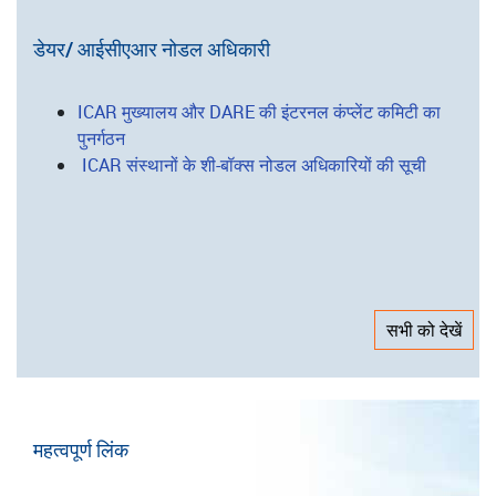
कृषि प्रौद्योगिकी अनुप्रयोग अनुसंधान संस्थान
निदेशालय/परियोजना निदेशालय
राष्ट्रीय ब्यूरो
राष्ट्रीय अनुसंधान केंद्र
डेयर/ आईसीएआर नोडल अधिकारी
ICAR मुख्यालय और DARE की इंटरनल कंप्लेंट कमिटी का
पुनर्गठन
ICAR संस्थानों के शी-बॉक्स नोडल अधिकारियों की सूची