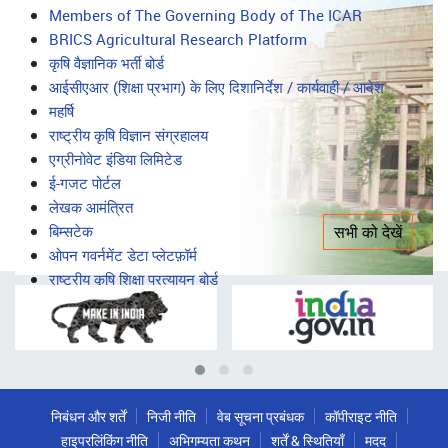
सभी को देखें
महत्वपूर्ण लिंक
Important
Members of The Governing Body of The ICAR
BRICS Agricultural Research Platform
Links
कृषि वैज्ञानिक भर्ती बोर्ड
आईसीएआर (शिक्षा प्रभाग) के लिए दिशानिर्देश / कार्यवाही / आदेश
महर्षि
राष्ट्रीय कृषि विज्ञान संग्रहालय
एग्रीनोवेट इंडिया लिमिटेड
ई-गजट पोर्टल
लेखक आमंत्रित
बिम्सटेक
सभी को देखें
ओपन गवर्नमेंट डेटा प्लेटफ़ॉर्म
राष्ट्रीय कृषि शिक्षा प्रत्यायन बोर्ड