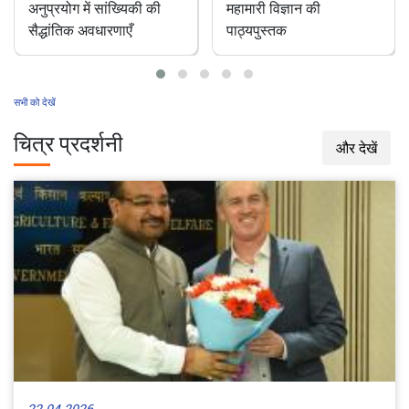
पशु चिकित्सा रोकथाम एवं
भारत में एक अनछुआ
महामारी विज्ञान की
परागणकर्ता: डंक रहित
पाठ्यपुस्तक
मधुमक्खियाँ
सभी को देखें
चित्र प्रदर्शनी
और देखें