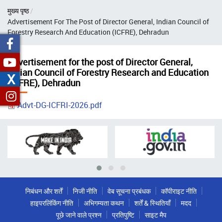
पग
मुख्य पृष्ठ
चिन्ह
Advertisement For The Post of Director General, Indian Council of
Forestry Research And Education (ICFRE), Dehradun
Advertisement for the post of Director General,
Indian Council of Forestry Research and Education
X
(ICFRE), Dehradun
Advt-DG-ICFRI-2026.pdf
निबंधन और शर्तें
निजी नीति
वेब सूचना प्रबंधक
कॉपीराइट नीति
हाइपरलिंकिंग नीति
अभिगम्यता कथन
शर्तें & स्थितियाँ
मदद
पूछे जाने वाले प्रश्न
प्रतिपुष्टि
साइट मैप