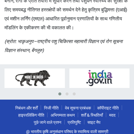
बनाने, रोगों के प्रति तैयारी में सुधार करने तथा पशुधन स्वास्थ्य की सुरक्षा के
लिए समयबद्ध नीतिगत हस्तक्षेपों को समर्थन देने हेतु कृत्रिम बुद्धिमत्ता (एआई)
एवं मशीन लर्निंग (एमएल) आधारित पूर्वानुमान प्रणालियों के साथ गणितीय
मॉडलिंग के एकीकरण की भी वकालत की।
(स्रोत: भाकृअनुप–राष्ट्रीय पशु चिकित्सा महामारी विज्ञान एवं रोग सूचना
विज्ञान संस्थान, बेंगलुरु)
निबंधन और शर्तें
निजी नीति
वेब सूचना प्रबंधक
कॉपीराइट नीति
हाइपरलिंकिंग नीति
अभिगम्यता कथन
शर्तें & स्थितियाँ
मदद
पूछे जाने वाले प्रश्न
प्रतिपुष्टि
साइट मैप
@ भारतीय कृषि अनुसंधान परिषद के स्वामित्व वाली सामग्री