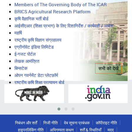
सभी को देखें
महत्वपूर्ण लिंक
Important
Members of The Governing Body of The ICAR
BRICS Agricultural Research Platform
Links
कृषि वैज्ञानिक भर्ती बोर्ड
आईसीएआर (शिक्षा प्रभाग) के लिए दिशानिर्देश / कार्यवाही / आदेश
महर्षि
राष्ट्रीय कृषि विज्ञान संग्रहालय
एग्रीनोवेट इंडिया लिमिटेड
ई-गजट पोर्टल
लेखक आमंत्रित
बिम्सटेक
सभी को देखें
ओपन गवर्नमेंट डेटा प्लेटफ़ॉर्म
राष्ट्रीय कृषि शिक्षा प्रत्यायन बोर्ड