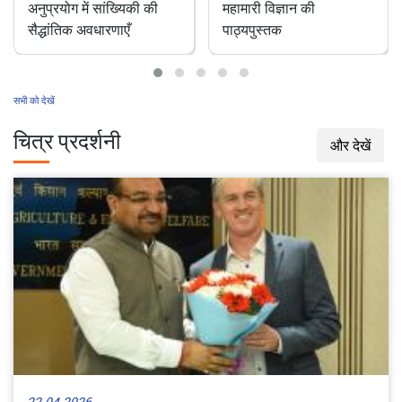
पशु चिकित्सा रोकथाम एवं
भारत में एक अनछुआ
महामारी विज्ञान की
परागणकर्ता: डंक रहित
पाठ्यपुस्तक
मधुमक्खियाँ
सभी को देखें
चित्र प्रदर्शनी
और देखें