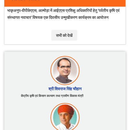
ICAR के संस्थानों द्वारा विकसित जैव-उर्वरकों, जैव-कीटनाशकों
और जैव-उत्तेजकों की सूची
नवीनतम अद्यतन
भाकृअनुप-वीपीकेएएस, अल्मोड़ा में आईएएस प्रशिक्षु अधिकारियों हेतु 'पर्वतीय कृषि एवं
संस्थागत नवाचार' विषयक एक दिवसीय उन्मुखीकरण कार्यक्रम का आयोजन
सभी को देखें