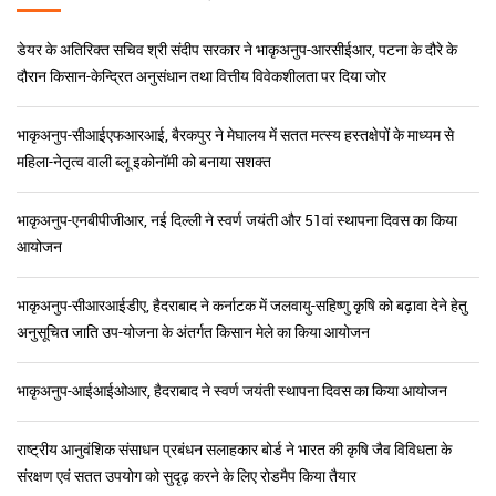
डॉ. मांगी लाल जाट
सचिव (डेयर) एवं महानिदेशक(आईसीएआर)
समाचार और हाइलाइट्स
डेयर के अतिरिक्त सचिव श्री संदीप सरकार ने भाकृअनुप-आरसीईआर, पटना के दौरे के
दौरान किसान-केन्द्रित अनुसंधान तथा वित्तीय विवेकशीलता पर दिया जोर
भाकृअनुप-सीआईएफआरआई, बैरकपुर ने मेघालय में सतत मत्स्य हस्तक्षेपों के माध्यम से
महिला-नेतृत्व वाली ब्लू इकोनॉमी को बनाया सशक्त
भाकृअनुप-एनबीपीजीआर, नई दिल्ली ने स्वर्ण जयंती और 51वां स्थापना दिवस का किया
आयोजन
भाकृअनुप-सीआरआईडीए, हैदराबाद ने कर्नाटक में जलवायु-सहिष्णु कृषि को बढ़ावा देने हेतु
अनुसूचित जाति उप-योजना के अंतर्गत किसान मेले का किया आयोजन