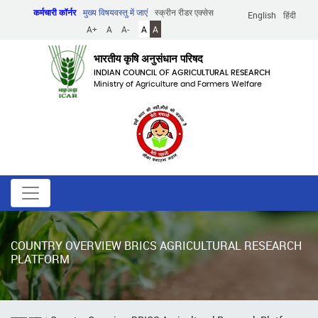
Skip
कर्मचारी कॉर्नर
मुख्य विषयवस्तु में जाएं
स्क्रीन रीडर एक्सेस
English
हिंदी
to
A+
A
A-
A
A
main
content
भारतीय कृषि अनुसंधान परिषद
INDIAN COUNCIL OF AGRICULTURAL RESEARCH
Ministry of Agriculture and Farmers Welfare
COUNTRY OVERVIEW BRICS AGRICULTURAL RESEARCH
PLATFORM
पग