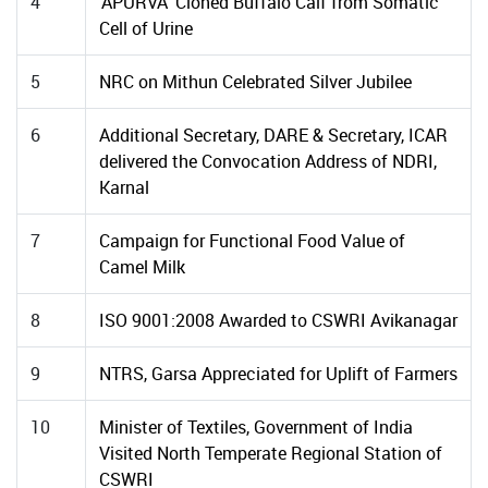
4
‘APURVA’ Cloned Buffalo Calf from Somatic
Cell of Urine
5
NRC on Mithun Celebrated Silver Jubilee
6
Additional Secretary, DARE & Secretary, ICAR
delivered the Convocation Address of NDRI,
Karnal
7
Campaign for Functional Food Value of
Camel Milk
8
ISO 9001:2008 Awarded to CSWRI Avikanagar
9
NTRS, Garsa Appreciated for Uplift of Farmers
10
Minister of Textiles, Government of India
Visited North Temperate Regional Station of
CSWRI