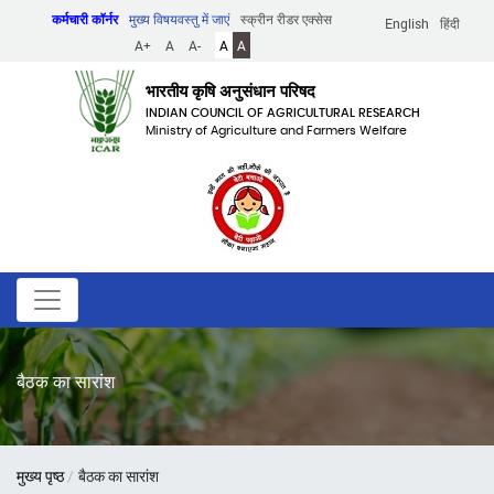
Skip
कर्मचारी कॉर्नर
मुख्य विषयवस्तु में जाएं
स्क्रीन रीडर एक्सेस
English
हिंदी
to
A+
A
A-
A
A
main
content
भारतीय कृषि अनुसंधान परिषद
INDIAN COUNCIL OF AGRICULTURAL RESEARCH
Ministry of Agriculture and Farmers Welfare
बैठक का सारांश
पग
मुख्य पृष्ठ
बैठक का सारांश